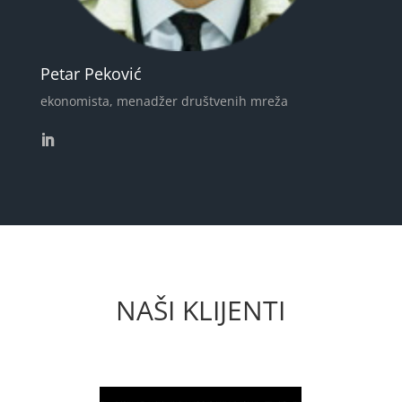
Petar Peković
ekonomista, menadžer društvenih mreža
NAŠI KLIJENTI