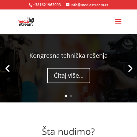
+381621963093
info@mediastream.rs
Kongresna tehnička rešenja
Ćitaj više...
Šta nudimo?